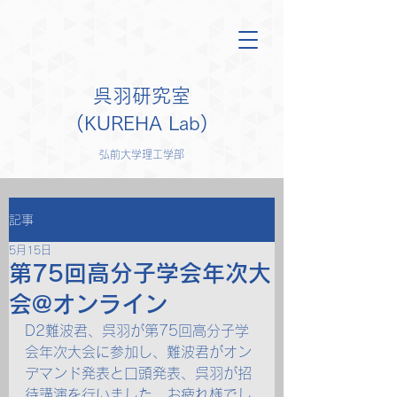
呉羽研究室
(KUREHA Lab)
弘前大学理工学部
記事
5月15日
第75回高分子学会年次大
会@オンライン
D2難波君、呉羽が第75回高分子学
会年次大会に参加し、難波君がオン
デマンド発表と口頭発表、呉羽が招
待講演を行いました。お疲れ様でし