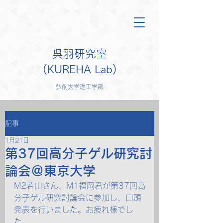
呉羽研究室
(KUREHA Lab)
弘前大学理工学部
記事
1月21日
第37回高分子ゲル研究討
論会＠東京大学
M2若山さん、M1福岡君が第37回高
分子ゲル研究討論会に参加し、口頭
発表を行いました。お疲れ様でし
た。